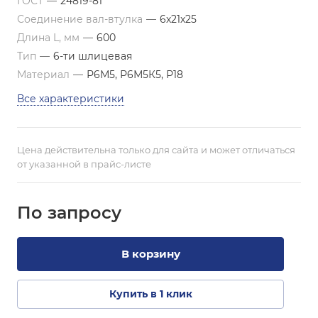
ГОСТ
—
24819-81
Соединение вал-втулка
—
6х21х25
Длина L, мм
—
600
Тип
—
6-ти шлицевая
Материал
—
Р6М5, Р6М5К5, Р18
Все характеристики
Цена действительна только для сайта и может отличаться
от указанной в прайс-листе
По зап
р
осу
В корзину
Купить в 1 клик