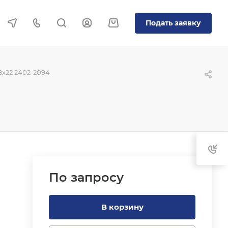
Подать заявку
x22 2402-2094
По зап
р
осу
В корзину