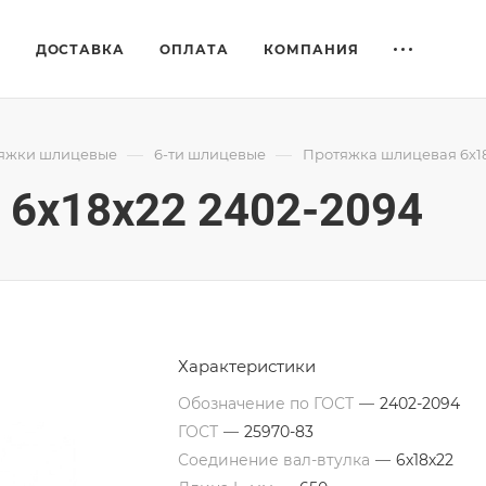
Е
ДОСТАВКА
ОПЛАТА
КОМПАНИЯ
—
—
яжки шлицевые
6-ти шлицевые
Протяжка шлицевая 6x18
6x18x22 2402-2094
Характеристики
Обозначение по ГОСТ
—
2402-2094
ГОСТ
—
25970-83
Соединение вал-втулка
—
6х18х22