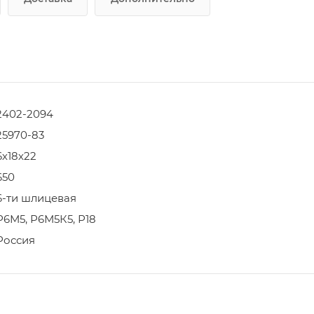
2402-2094
25970-83
6х18х22
650
6-ти шлицевая
Р6М5, Р6М5К5, Р18
Россия