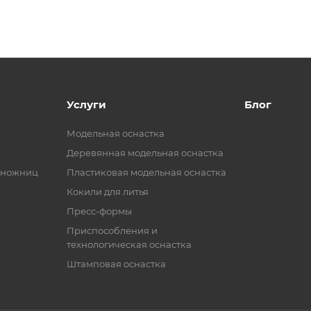
Услуги
Блог
Модельная оснастка
Деревянная модельная оснастка
 ножниц
Пластиковая модельная оснастка
Кокили для литья
Пресс-формы
Приспособления и
технологическая оснастка
Штамповая оснастка