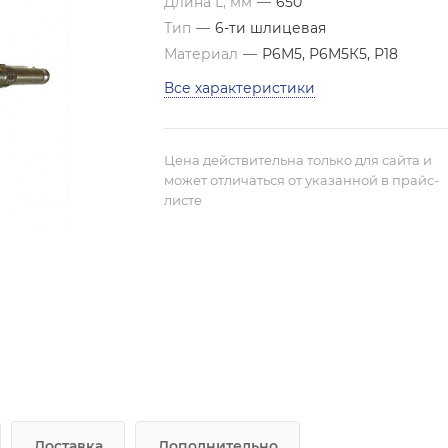
Длина L, мм
—
650
Тип
—
6-ти шлицевая
Материал
—
Р6М5, Р6М5К5, Р18
Все характеристики
Цена действительна только для сайта и
может отличаться от указанной в прайс-
листе
Доставка
Дополнительно