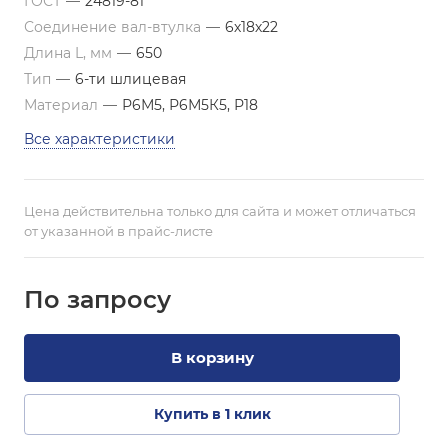
ГОСТ
—
24819-81
Соединение вал-втулка
—
6х18х22
Длина L, мм
—
650
Тип
—
6-ти шлицевая
Материал
—
Р6М5, Р6М5К5, Р18
Все характеристики
Цена действительна только для сайта и может отличаться
от указанной в прайс-листе
По зап
р
осу
В корзину
Купить в 1 клик