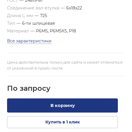
ГОСТ
—
24819-81
Соединение вал-втулка
—
6х18х22
Длина L, мм
—
725
Тип
—
6-ти шлицевая
Материал
—
Р6М5, Р6М5К5, Р18
Все характеристики
Цена действительна только для сайта и может отличаться
от указанной в прайс-листе
По зап
р
осу
В корзину
Купить в 1 клик