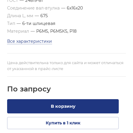
ГОСТ
—
24819-81
Соединение вал-втулка
—
6х16х20
Длина L, мм
—
675
Тип
—
6-ти шлицевая
Материал
—
Р6М5, Р6М5К5, Р18
Все характеристики
Цена действительна только для сайта и может отличаться
от указанной в прайс-листе
По зап
р
осу
В корзину
Купить в 1 клик