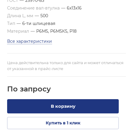
ГОСТ
—
25970-83
Соединение вал-втулка
—
6х13х16
Длина L, мм
—
500
Тип
—
6-ти шлицевая
Материал
—
Р6М5, Р6М5К5, Р18
Все характеристики
Цена действительна только для сайта и может отличаться
от указанной в прайс-листе
По зап
р
осу
В корзину
Купить в 1 клик