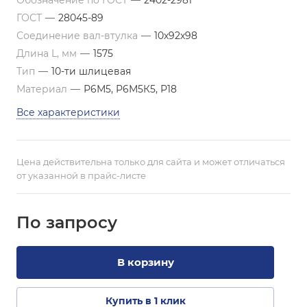
Обозначение по ГОСТ
—
2402-2981
ГОСТ
—
28045-89
Соединение вал-втулка
—
10х92х98
Длина L, мм
—
1575
Тип
—
10-ти шлицевая
Материал
—
Р6М5, Р6М5К5, Р18
Все характеристики
Цена действительна только для сайта и может отличаться
от указанной в прайс-листе
По зап
р
осу
В корзину
Купить в 1 клик