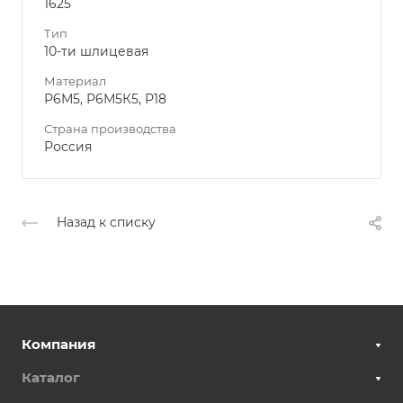
1625
Тип
10-ти шлицевая
Материал
Р6М5, Р6М5К5, Р18
Страна производства
Россия
Назад к списку
Компания
Каталог