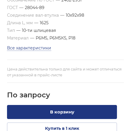
Обозначение по ГОСТ
—
2402-2951
ГОСТ
—
28044-89
Соединение вал-втулка
—
10х92х98
Длина L, мм
—
1625
Тип
—
10-ти шлицевая
Материал
—
Р6М5, Р6М5К5, Р18
Все характеристики
Цена действительна только для сайта и может отличаться
от указанной в прайс-листе
По зап
р
осу
В корзину
Купить в 1 клик