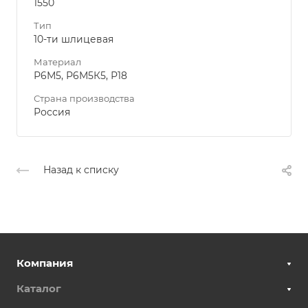
1550
Тип
10-ти шлицевая
Материал
Р6М5, Р6М5К5, Р18
Страна производства
Россия
Назад к списку
Компания
Каталог