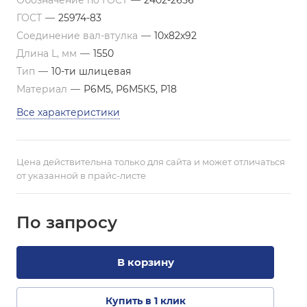
Обозначение по ГОСТ
—
2402-2656
ГОСТ
—
25974-83
Соединение вал-втулка
—
10х82х92
Длина L, мм
—
1550
Тип
—
10-ти шлицевая
Материал
—
Р6М5, Р6М5К5, Р18
Все характеристики
Цена действительна только для сайта и может отличаться
от указанной в прайс-листе
По зап
р
осу
В корзину
Купить в 1 клик