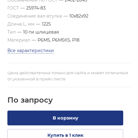
Обозначение по ГОСТ
—
2402-2645
ГОСТ
—
25974-83
Соединение вал-втулка
—
10х82х92
Длина L, мм
—
1225
Тип
—
10-ти шлицевая
Материал
—
Р6М5, Р6М5К5, Р18
Все характеристики
Цена действительна только для сайта и может отличаться
от указанной в прайс-листе
По зап
р
осу
В корзину
Купить в 1 клик