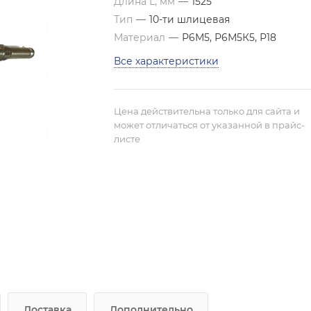
Длина L, мм
—
1525
Тип
—
10-ти шлицевая
Материал
—
Р6М5, Р6М5К5, Р18
Все характеристики
Цена действительна только для сайта и
может отличаться от указанной в прайс-
листе
Доставка
Дополнительно