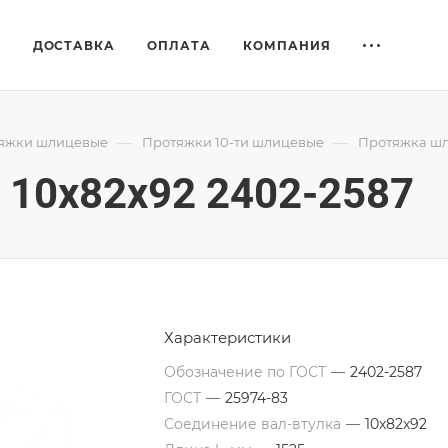
Е
ДОСТАВКА
ОПЛАТА
КОМПАНИЯ
—
—
яжки шлицевые
Протяжки 10-ти шлицевые
Протяжка шл
10x82x92 2402-2587
Характеристики
Обозначение по ГОСТ
—
2402-2587
ГОСТ
—
25974-83
Соединение вал-втулка
—
10х82х92