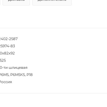
2402-2587
25974-83
10х82х92
1525
10-ти шлицевая
Р6М5, Р6М5К5, Р18
Россия