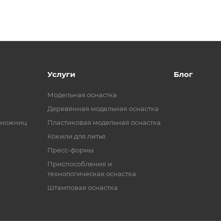
Услуги
Блог
Модельная оснастка
Деревянная модельная оснастка
 ножниц
Пластиковая модельная оснастка
Кокили для литья
Пресс-формы
Приспособления и
технологическая оснастка
Штамповая оснастка