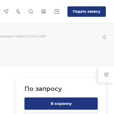
Подать заявку
ицевая 10x82x92 2402-2587
По зап
р
осу
В корзину