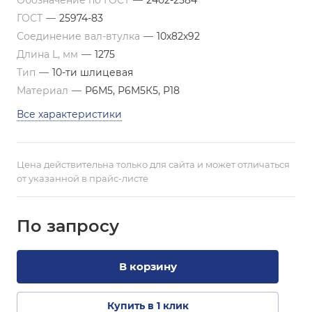
Обозначение по ГОСТ
—
2402-2584
ГОСТ
—
25974-83
Соединение вал-втулка
—
10х82х92
Длина L, мм
—
1275
Тип
—
10-ти шлицевая
Материал
—
Р6М5, Р6М5К5, Р18
Все характеристики
Цена действительна только для сайта и может отличаться
от указанной в прайс-листе
По зап
р
осу
В корзину
Купить в 1 клик