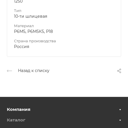
1250
Тип
10-ти шлицевая
Материал
Р6М5, Р6М5К5, Р18
Страна производства
Россия
Назад к списку
Компания
Каталог