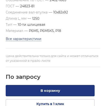
Обозначение по ГОСТ
—
2402-1665
ГОСТ
—
24823-81
Соединение вал-втулка
—
10х82х92
Длина L, мм
—
1250
Тип
—
10-ти шлицевая
Материал
—
Р6М5, Р6М5К5, Р18
Все характеристики
Цена действительна только для сайта и может отличаться
от указанной в прайс-листе
По зап
р
осу
В корзину
Купить в 1 клик