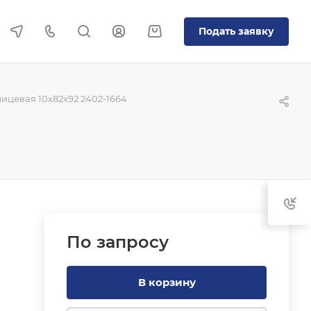
Подать заявку
ицевая 10x82x92 2402-1664
По зап
р
осу
В корзину