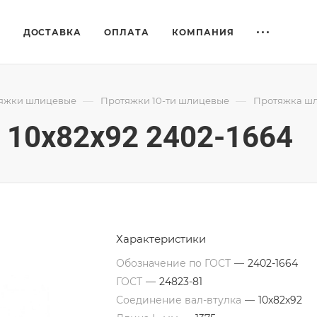
Е
ДОСТАВКА
ОПЛАТА
КОМПАНИЯ
—
—
яжки шлицевые
Протяжки 10-ти шлицевые
Протяжка шл
10x82x92 2402-1664
Характеристики
Обозначение по ГОСТ
—
2402-1664
ГОСТ
—
24823-81
Соединение вал-втулка
—
10х82х92