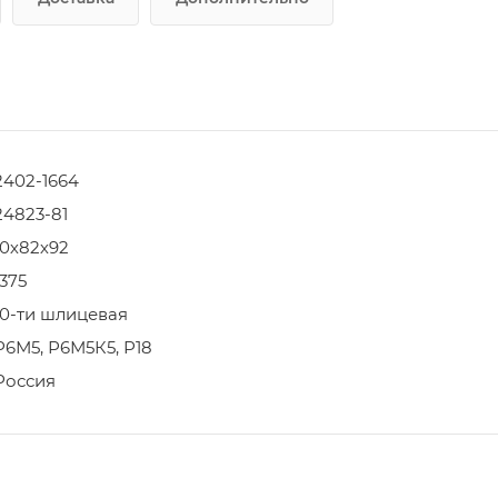
2402-1664
24823-81
10х82х92
1375
10-ти шлицевая
Р6М5, Р6М5К5, Р18
Россия