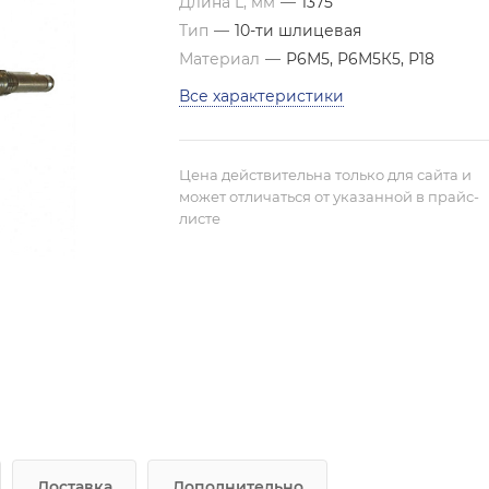
Длина L, мм
—
1375
Тип
—
10-ти шлицевая
Материал
—
Р6М5, Р6М5К5, Р18
Все характеристики
Цена действительна только для сайта и
может отличаться от указанной в прайс-
листе
Доставка
Дополнительно