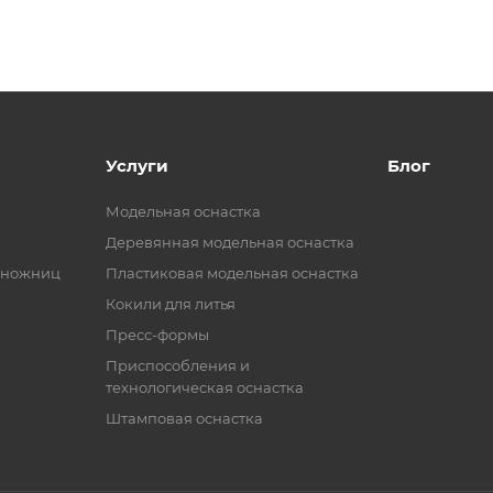
Услуги
Блог
Модельная оснастка
Деревянная модельная оснастка
 ножниц
Пластиковая модельная оснастка
Кокили для литья
Пресс-формы
Приспособления и
технологическая оснастка
Штамповая оснастка