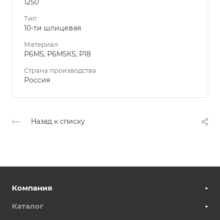
1250
Тип
10-ти шлицевая
Материал
Р6М5, Р6М5К5, Р18
Страна производства
Россия
Назад к списку
Компания
Каталог