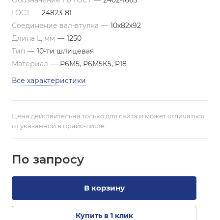
Обозначение по ГОСТ
—
2402-1663
ГОСТ
—
24823-81
Соединение вал-втулка
—
10х82х92
Длина L, мм
—
1250
Тип
—
10-ти шлицевая
Материал
—
Р6М5, Р6М5К5, Р18
Все характеристики
Цена действительна только для сайта и может отличаться
от указанной в прайс-листе
По зап
р
осу
В корзину
Купить в 1 клик