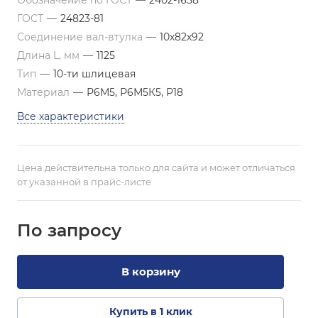
Обозначение по ГОСТ
—
2402-1658
ГОСТ
—
24823-81
Соединение вал-втулка
—
10х82х92
Длина L, мм
—
1125
Тип
—
10-ти шлицевая
Материал
—
Р6М5, Р6М5К5, Р18
Все характеристики
Цена действительна только для сайта и может отличаться
от указанной в прайс-листе
По зап
р
осу
В корзину
Купить в 1 клик