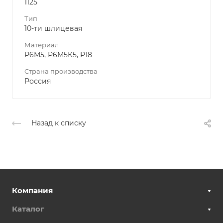
1125
Тип
10-ти шлицевая
Материал
Р6М5, Р6М5К5, Р18
Страна производства
Россия
Назад к списку
Компания
Каталог