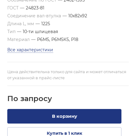
Обозначение по ГОСТ
—
2402-1595
ГОСТ
—
24823-81
Соединение вал-втулка
—
10х82х92
Длина L, мм
—
1225
Тип
—
10-ти шлицевая
Материал
—
Р6М5, Р6М5К5, Р18
Все характеристики
Цена действительна только для сайта и может отличаться
от указанной в прайс-листе
По зап
р
осу
В корзину
Купить в 1 клик