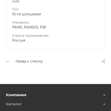
1225
Тип
10-ти шлицевая
Материал
Р6М5, Р6М5К5, Р18
Страна производства
Россия
Назад к списку
Компания
Каталог