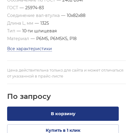
Обозначение по ГОСТ
—
2402-2641
ГОСТ
—
25974-83
Соединение вал-втулка
—
10х82х88
Длина L, мм
—
1325
Тип
—
10-ти шлицевая
Материал
—
Р6М5, Р6М5К5, Р18
Все характеристики
Цена действительна только для сайта и может отличаться
от указанной в прайс-листе
По зап
р
осу
В корзину
Купить в 1 клик