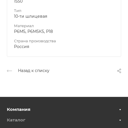
1550
Тип
10-ти шлицевая
Материал
Р6М5, Р6М5К5, Р18
Страна производства
Россия
Назад к списку
Компания
Каталог