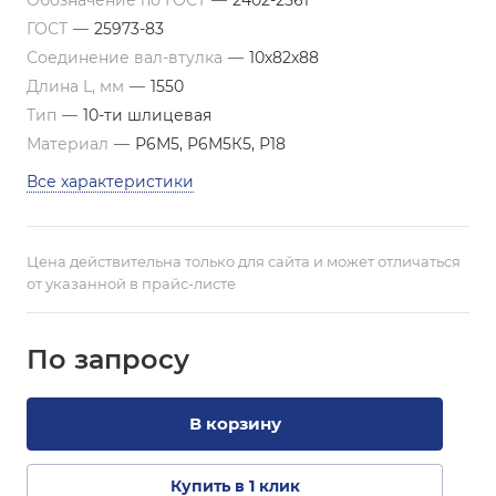
Обозначение по ГОСТ
—
2402-2561
ГОСТ
—
25973-83
Соединение вал-втулка
—
10х82х88
Длина L, мм
—
1550
Тип
—
10-ти шлицевая
Материал
—
Р6М5, Р6М5К5, Р18
Все характеристики
Цена действительна только для сайта и может отличаться
от указанной в прайс-листе
По зап
р
осу
В корзину
Купить в 1 клик