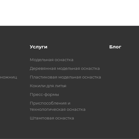
Услуги
Блог
Модельная оснастка
Деревянная модельная оснастка
 ножниц
Пластиковая модельная оснастка
Кокили для литья
Пресс-формы
Приспособления и
технологическая оснастка
Штамповая оснастка