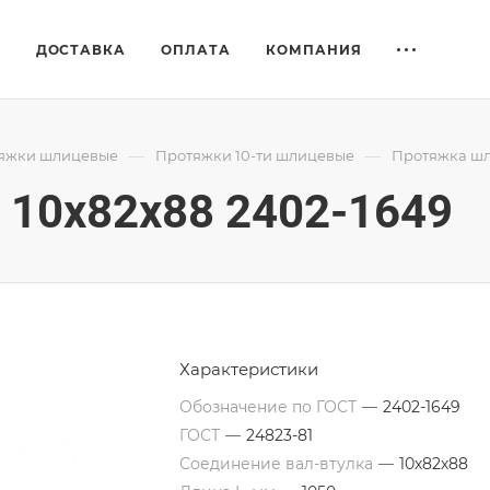
Е
ДОСТАВКА
ОПЛАТА
КОМПАНИЯ
—
—
яжки шлицевые
Протяжки 10-ти шлицевые
Протяжка шл
10x82x88 2402-1649
Характеристики
Обозначение по ГОСТ
—
2402-1649
ГОСТ
—
24823-81
Соединение вал-втулка
—
10х82х88