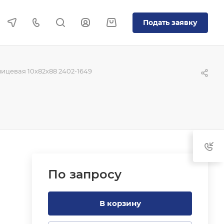
Подать заявку
ицевая 10x82x88 2402-1649
По зап
р
осу
В корзину