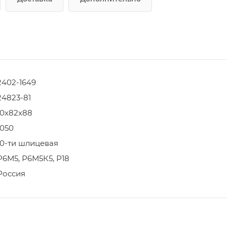
2402-1649
24823-81
10х82х88
1050
10-ти шлицевая
Р6М5, Р6М5К5, Р18
Россия