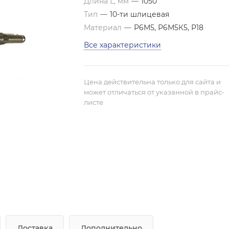
Длина L, мм
—
1050
Тип
—
10-ти шлицевая
Материал
—
Р6М5, Р6М5К5, Р18
Все характеристики
Цена действительна только для сайта и
может отличаться от указанной в прайс-
листе
Доставка
Дополнительно