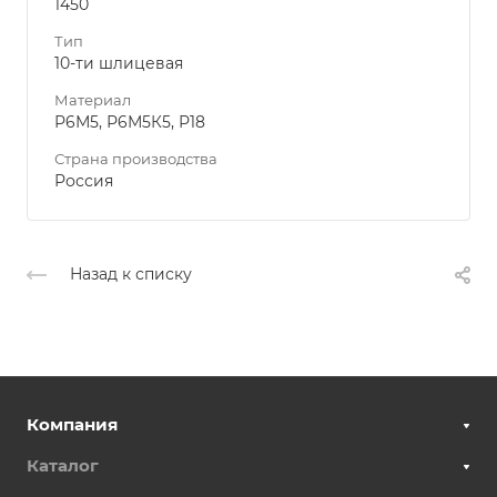
1450
Тип
10-ти шлицевая
Материал
Р6М5, Р6М5К5, Р18
Страна производства
Россия
Назад к списку
Компания
Каталог