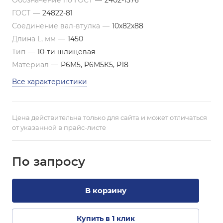
Обозначение по ГОСТ
—
2402-1576
ГОСТ
—
24822-81
Соединение вал-втулка
—
10х82х88
Длина L, мм
—
1450
Тип
—
10-ти шлицевая
Материал
—
Р6М5, Р6М5К5, Р18
Все характеристики
Цена действительна только для сайта и может отличаться
от указанной в прайс-листе
По зап
р
осу
В корзину
Купить в 1 клик