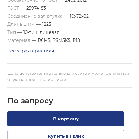
Обозначение по ГОСТ
—
2402-2612
ГОСТ
—
25974-83
Соединение вал-втулка
—
10х72х82
Длина L, мм
—
1225
Тип
—
10-ти шлицевая
Материал
—
Р6М5, Р6М5К5, Р18
Все характеристики
Цена действительна только для сайта и может отличаться
от указанной в прайс-листе
По зап
р
осу
В корзину
Купить в 1 клик