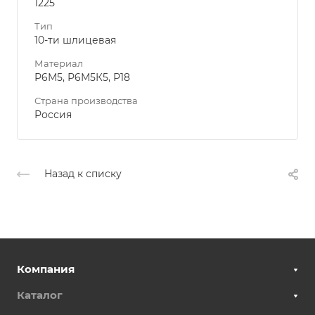
1225
Тип
10-ти шлицевая
Материал
Р6М5, Р6М5К5, Р18
Страна производства
Россия
Назад к списку
Компания
Каталог