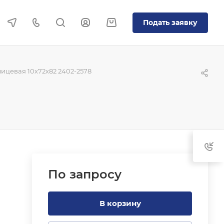
Подать заявку
ицевая 10x72x82 2402-2578
По зап
р
осу
В корзину