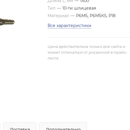
Длина L, мм
—
1500
Тип
—
10-ти шлицевая
Материал
—
Р6М5, Р6М5К5, Р18
Все характеристики
Цена действительна только для сайта и
может отличаться от указанной в прайс-
листе
Доставка
Дополнительно