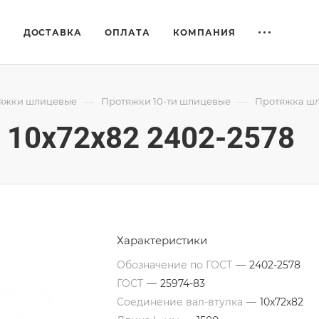
Е
ДОСТАВКА
ОПЛАТА
КОМПАНИЯ
—
—
яжки шлицевые
Протяжки 10-ти шлицевые
Протяжка шл
10x72x82 2402-2578
Характеристики
Обозначение по ГОСТ
—
2402-2578
ГОСТ
—
25974-83
Соединение вал-втулка
—
10х72х82