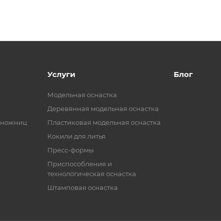
Услуги
Блог
Модельная оснастка
Деревянная модельная оснастка
 ножниц
Пластиковая модельная оснастка
Кокили для литья
Пресс-формы
Приспособления и
технологическая оснастка
Штамповая оснастка