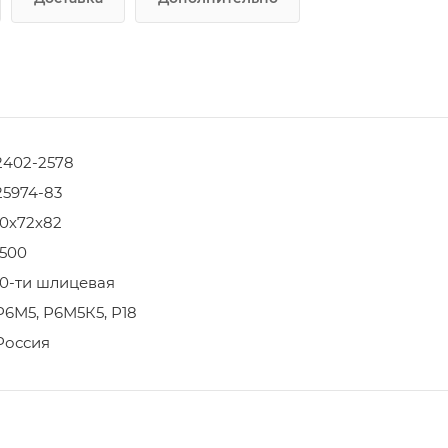
2402-2578
25974-83
10х72х82
1500
10-ти шлицевая
Р6М5, Р6М5К5, Р18
Россия