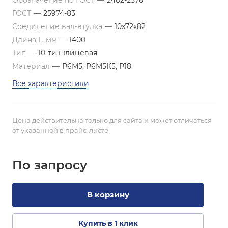
Обозначение по ГОСТ
—
2402-2576
ГОСТ
—
25974-83
Соединение вал-втулка
—
10х72х82
Длина L, мм
—
1400
Тип
—
10-ти шлицевая
Материал
—
Р6М5, Р6М5К5, Р18
Все характеристики
Цена действительна только для сайта и может отличаться
от указанной в прайс-листе
По зап
р
осу
В корзину
Купить в 1 клик