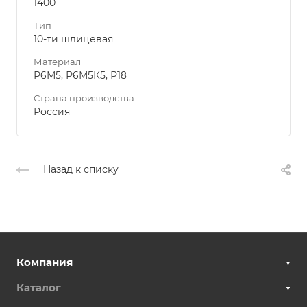
1400
Тип
10-ти шлицевая
Материал
Р6М5, Р6М5К5, Р18
Страна производства
Россия
Назад к списку
Компания
Каталог