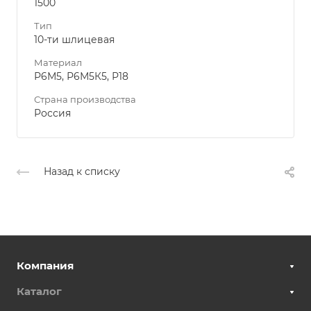
1500
Тип
10-ти шлицевая
Материал
Р6М5, Р6М5К5, Р18
Страна производства
Россия
Назад к списку
Компания
Каталог