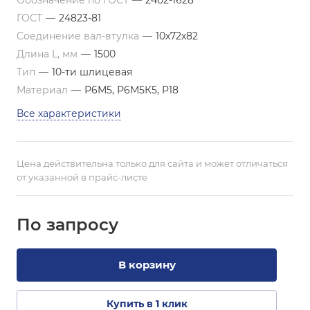
Обозначение по ГОСТ
—
2402-1628
ГОСТ
—
24823-81
Соединение вал-втулка
—
10х72х82
Длина L, мм
—
1500
Тип
—
10-ти шлицевая
Материал
—
Р6М5, Р6М5К5, Р18
Все характеристики
Цена действительна только для сайта и может отличаться
от указанной в прайс-листе
По зап
р
осу
В корзину
Купить в 1 клик