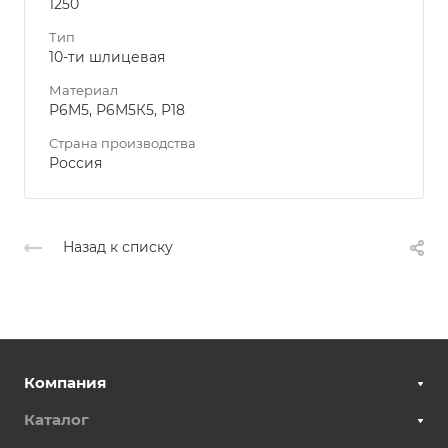
1250
Тип
10-ти шлицевая
Материал
Р6М5, Р6М5К5, Р18
Страна производства
Россия
Назад к списку
Компания
Каталог