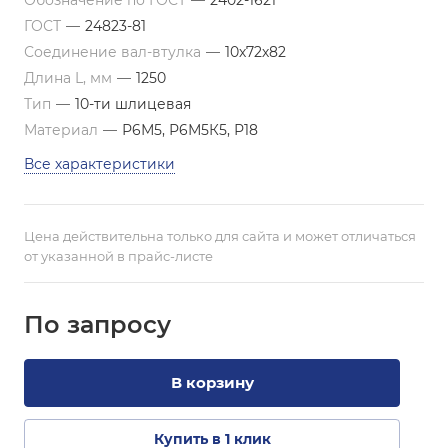
Обозначение по ГОСТ
—
2402-1621
ГОСТ
—
24823-81
Соединение вал-втулка
—
10х72х82
Длина L, мм
—
1250
Тип
—
10-ти шлицевая
Материал
—
Р6М5, Р6М5К5, Р18
Все характеристики
Цена действительна только для сайта и может отличаться
от указанной в прайс-листе
По зап
р
осу
В корзину
Купить в 1 клик