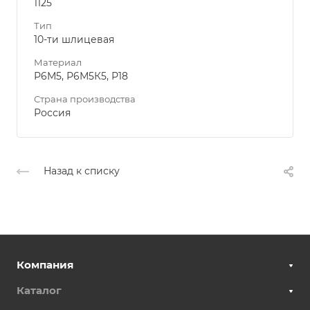
1125
Тип
10-ти шлицевая
Материал
Р6М5, Р6М5К5, Р18
Страна производства
Россия
Назад к списку
Компания
Каталог