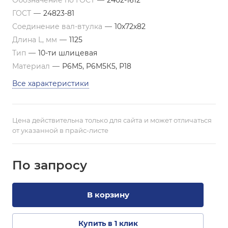
Обозначение по ГОСТ
—
2402-1612
ГОСТ
—
24823-81
Соединение вал-втулка
—
10х72х82
Длина L, мм
—
1125
Тип
—
10-ти шлицевая
Материал
—
Р6М5, Р6М5К5, Р18
Все характеристики
Цена действительна только для сайта и может отличаться
от указанной в прайс-листе
По зап
р
осу
В корзину
Купить в 1 клик