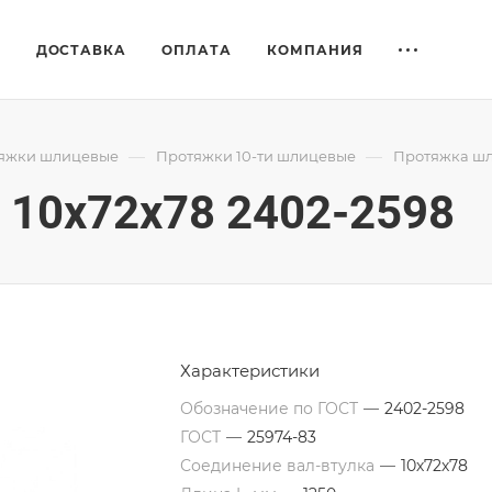
Е
ДОСТАВКА
ОПЛАТА
КОМПАНИЯ
—
—
яжки шлицевые
Протяжки 10-ти шлицевые
Протяжка шл
10x72x78 2402-2598
Характеристики
Обозначение по ГОСТ
—
2402-2598
ГОСТ
—
25974-83
Соединение вал-втулка
—
10х72х78