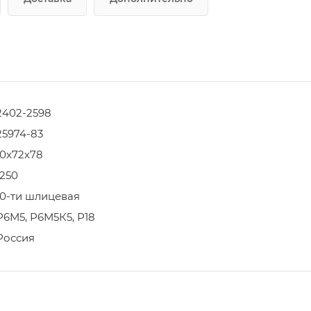
2402-2598
25974-83
10х72х78
1250
10-ти шлицевая
Р6М5, Р6М5К5, Р18
Россия