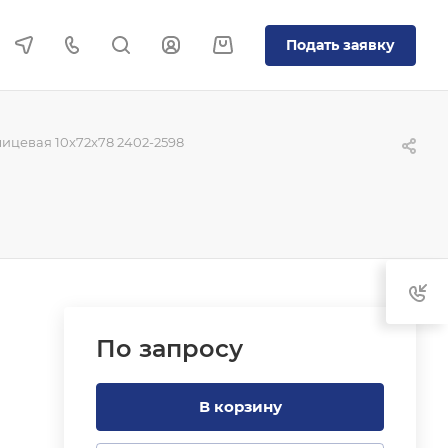
Подать заявку
ицевая 10x72x78 2402-2598
По зап
р
осу
В корзину