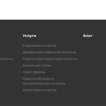
Услуги
Блог
Модельная оснастка
Деревянная модельная оснастка
 ножниц
Пластиковая модельная оснастка
Кокили для литья
Пресс-формы
Приспособления и
технологическая оснастка
Штамповая оснастка