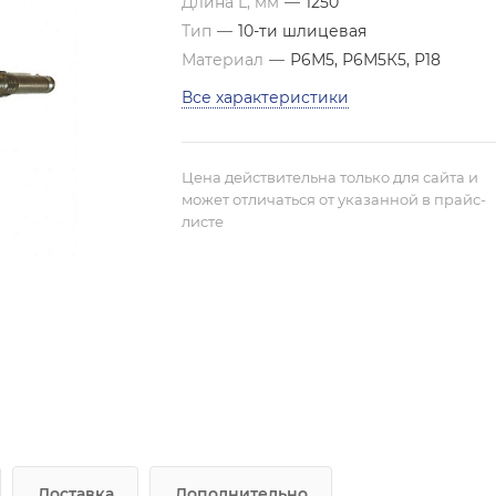
Длина L, мм
—
1250
Тип
—
10-ти шлицевая
Материал
—
Р6М5, Р6М5К5, Р18
Все характеристики
Цена действительна только для сайта и
может отличаться от указанной в прайс-
листе
Доставка
Дополнительно