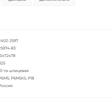
2402-2597
25974-83
10х72х78
1125
10-ти шлицевая
Р6М5, Р6М5К5, Р18
Россия