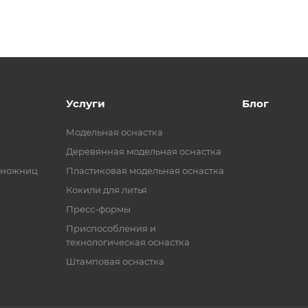
Услуги
Блог
Модельная оснастка
Деревянная модельная оснастка
 ножниц
Пластиковая модельная оснастка
Кокили для литья
Пресс-формы
Приспособления и
технологическая оснастка
Штамповая оснастка