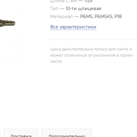
Длина L, мм
—
1125
Тип
—
10-ти шлицевая
Материал
—
Р6М5, Р6М5К5, Р18
Все характеристики
Цена действительна только для сайта и
может отличаться от указанной в прайс-
листе
Доставка
Дополнительно