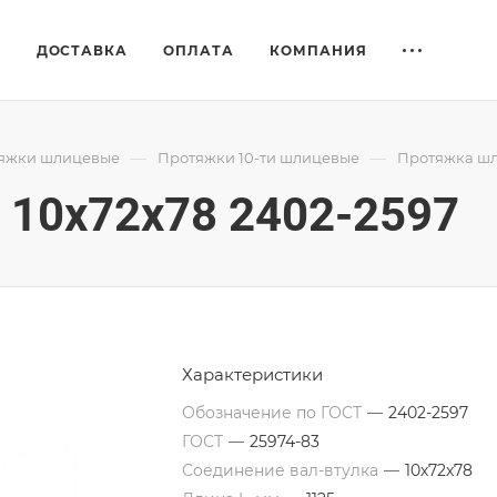
Е
ДОСТАВКА
ОПЛАТА
КОМПАНИЯ
—
—
яжки шлицевые
Протяжки 10-ти шлицевые
Протяжка шл
10x72x78 2402-2597
Характеристики
Обозначение по ГОСТ
—
2402-2597
ГОСТ
—
25974-83
Соединение вал-втулка
—
10х72х78