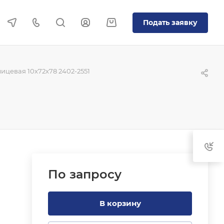
Подать заявку
цевая 10x72x78 2402-2551
По зап
р
осу
В корзину