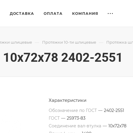
Е
ДОСТАВКА
ОПЛАТА
КОМПАНИЯ
—
—
яжки шлицевые
Протяжки 10-ти шлицевые
Протяжка шли
10x72x78 2402-2551
Характеристики
Обозначение по ГОСТ
—
2402-2551
ГОСТ
—
25973-83
Соединение вал-втулка
—
10х72х78