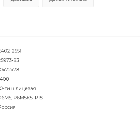
2402-2551
25973-83
10х72х78
1400
10-ти шлицевая
Р6М5, Р6М5К5, Р18
Россия