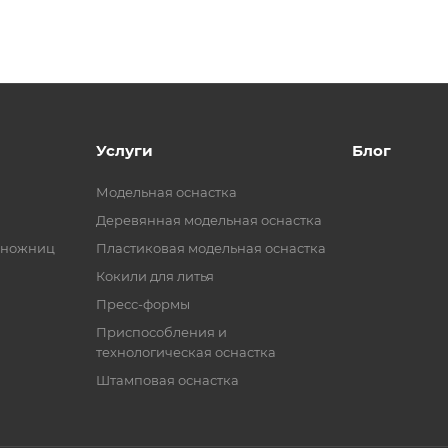
Услуги
Блог
Модельная оснастка
Деревянная модельная оснастка
 ножниц
Пластиковая модельная оснастка
Кокили для литья
Пресс-формы
Приспособления и
технологическая оснастка
Штамповая оснастка