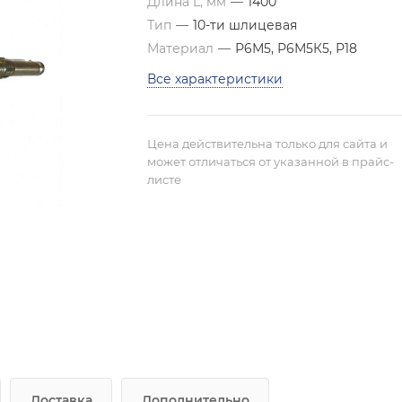
Длина L, мм
—
1400
Тип
—
10-ти шлицевая
Материал
—
Р6М5, Р6М5К5, Р18
Все характеристики
Цена действительна только для сайта и
может отличаться от указанной в прайс-
листе
Доставка
Дополнительно