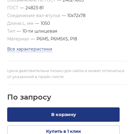
Обозначение по ГОСТ
—
2402-1605
ГОСТ
—
24823-81
Соединение вал-втулка
—
10х72х78
Длина L, мм
—
1050
Тип
—
10-ти шлицевая
Материал
—
Р6М5, Р6М5К5, Р18
Все характеристики
Цена действительна только для сайта и может отличаться
от указанной в прайс-листе
По зап
р
осу
В корзину
Купить в 1 клик