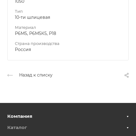
1050
Тип
10-ти шлицевая
Материал
Р6М5, Р6М5К5, Р18
Страна производства
Россия
Назад к списку
Компания
Каталог