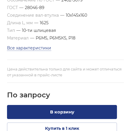
Обозначение по ГОСТ
—
2402-3079
ГОСТ
—
28046-89
Соединение вал-втулка
—
10х145х160
Длина L, мм
—
1625
Тип
—
10-ти шлицевая
Материал
—
Р6М5, Р6М5К5, Р18
Все характеристики
Цена действительна только для сайта и может отличаться
от указанной в прайс-листе
По зап
р
осу
В корзину
Купить в 1 клик