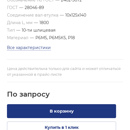
Обозначение по ГОСТ
—
2402-3072
ГОСТ
—
28046-89
Соединение вал-втулка
—
10х125х140
Длина L, мм
—
1800
Тип
—
10-ти шлицевая
Материал
—
Р6М5, Р6М5К5, Р18
Все характеристики
Цена действительна только для сайта и может отличаться
от указанной в прайс-листе
По зап
р
осу
В корзину
Купить в 1 клик