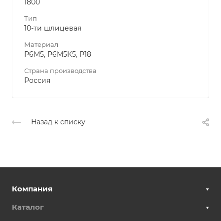
1800
Тип
10-ти шлицевая
Материал
Р6М5, Р6М5К5, Р18
Страна производства
Россия
Назад к списку
Компания
Каталог