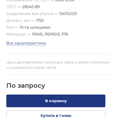
Обозначение по ГОСТ
—
2402-2336
ГОСТ
—
28045-89
Соединение вал-втулка
—
10х112х125
Длина L, мм
—
1750
Тип
—
10-ти шлицевая
Материал
—
Р6М5, Р6М5К5, Р18
Все характеристики
Цена действительна только для сайта и может отличаться
от указанной в прайс-листе
По зап
р
осу
В корзину
Купить в 1 клик