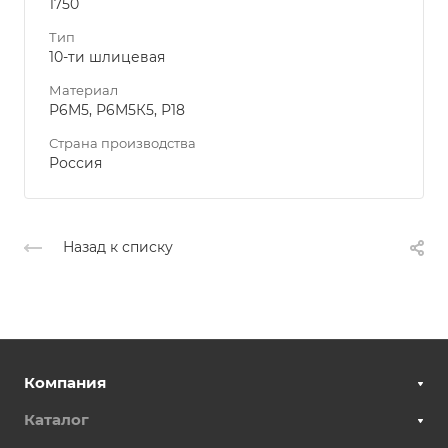
1750
Тип
10-ти шлицевая
Материал
Р6М5, Р6М5К5, Р18
Страна производства
Россия
Назад к списку
Компания
Каталог