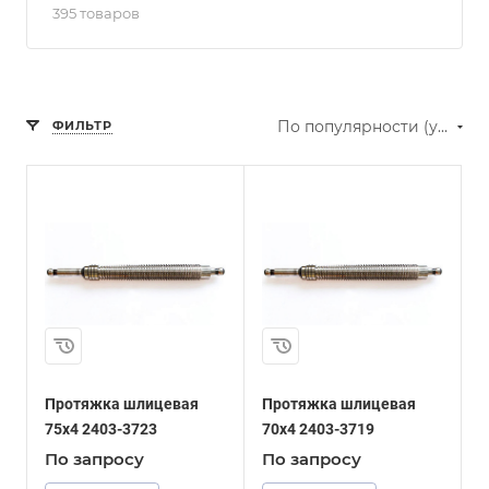
395 товаров
По популярности (убывание)
ФИЛЬТР
Протяжка шлицевая
Протяжка шлицевая
75x4 2403-3723
70x4 2403-3719
По зап
р
осу
По зап
р
осу