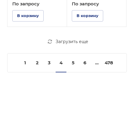
По зап
р
осу
По зап
р
осу
В корзину
В корзину
Загрузить еще
1
2
3
4
5
6
...
478