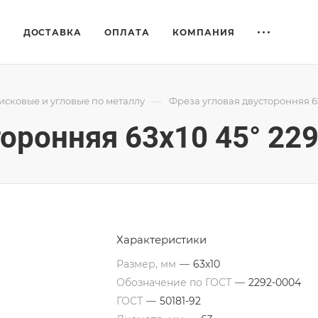
Е
ДОСТАВКА
ОПЛАТА
КОМПАНИЯ
—
исковые и угловые по металлу
Фреза угловая двусторонняя 6
оронняя 63x10 45° 22
Характеристики
Размер, мм
—
63x10
Обозначение по ГОСТ
—
2292-0004
ГОСТ
—
50181-92