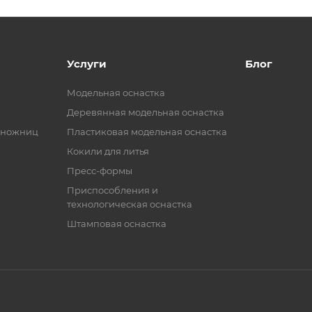
Услуги
Блог
Модельная оснастка
Деревянная модельная оснастка
 ножниц
Пластиковая модельная оснастка
Кокили для литья
Пресс-формы
Приспособления и
технологическая оснастка
Штамповая оснастка