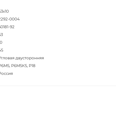
63x10
2292-0004
50181-92
63
10
45
Угловая двусторонняя
Р6М5, Р6М5К5, Р18
Россия