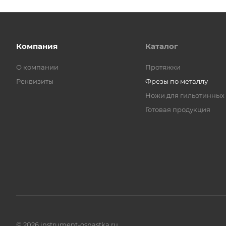
Компания
Каталог
О компании
Протяжки
Реквизиты
Фрезы по металлу
Ножи для гильотинных
Готовая продукция
© 2026 instrument-osnastka.ru