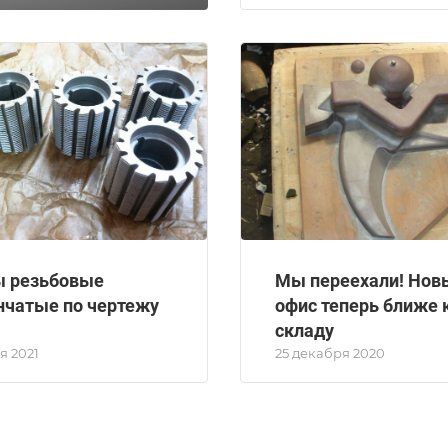
 резьбовые
Мы переехали! Нов
нчатые по чертежу
офис теперь ближе 
складу
я 2021
25 декабря 2020