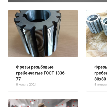
Фрезы резьбовые
Фрезы
гребенчатые ГОСТ 1336-
гребе
77
80х80
8 марта 2021
8 январ