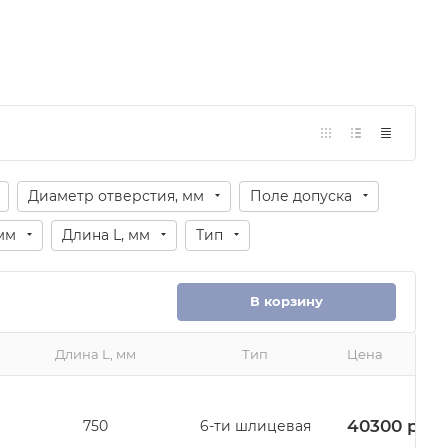
Диаметр отверстия, мм
Поле допуска
мм
Длина L, мм
Тип
В корзину
Длина L, мм
Тип
Цена
40300
руб.
750
6-ти шлицевая