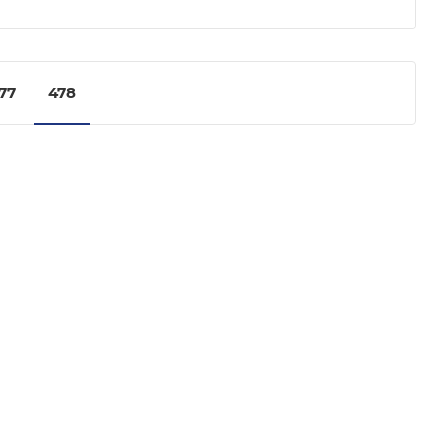
77
478