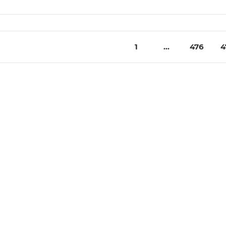
1
...
476
4