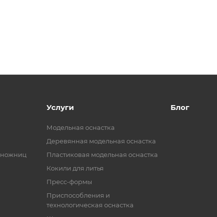
Услуги
Блог
Модельная оснастка
Деревянная модельная оснастка
 ножниц
Пластиковая модельная оснастка
Кокили для литья
Пресс-формы
Приспособления и
технологическая оснастка