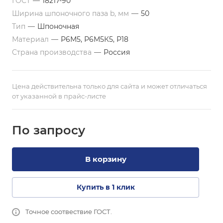
ГОСТ
—
18217-90
Ширина шпоночного паза b, мм
—
50
Тип
—
Шпоночная
Материал
—
Р6М5, Р6М5К5, Р18
Страна производства
—
Россия
Цена действительна только для сайта и может отличаться
от указанной в прайс-листе
По зап
р
осу
В корзину
Купить в 1 клик
Точное соотвествие ГОСТ.