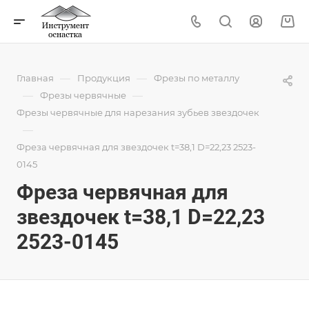
—
—
Главная
Продукция
Фрезы по металлу
—
—
Фрезы червячные
Фрезы червячные для нарезания зубьев звездочек
—
Фреза червячная для звездочек t=38,1 D=22,23 2523-
0145
Фреза червячная для
звездочек t=38,1 D=22,23
2523-0145