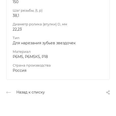
150
Шаг резьбы, (t, p)
38,1
Диаметр ролика (втулки) D, мм
22,23
Тип
Для нарезания зубьев звездочек
Материал
Р6М5, Р6М5К5, Р18
Страна производства
Россия
Назад к списку