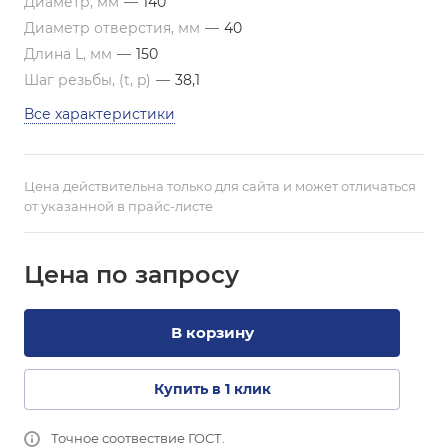
Диаметр, мм
—
140
Диаметр отверстия, мм
—
40
Длина L, мм
—
150
Шаг резьбы, (t, p)
—
38,1
Все характеристики
Цена действительна только для сайта и может отличаться
от указанной в прайс-листе
Цена по зап
р
осу
В корзину
Купить в 1 клик
Точное соотвествие ГОСТ.